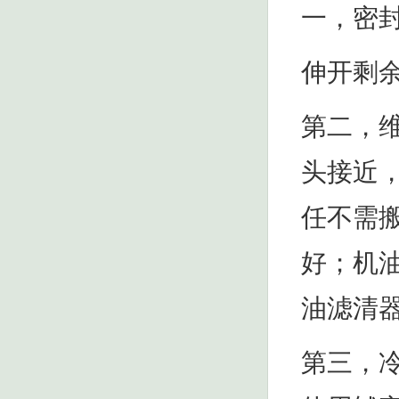
一，密
伸开剩余
第二，
头接近
任不需
好；机
油滤清
第三，