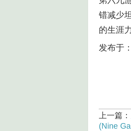
第六九
错减少
的生涯
发布于
上一篇：
(Nine 