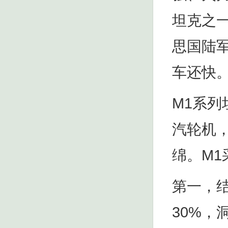
坦克之
思国陆
车还快
M1系列
汽轮机
绵。M
第一，
30%