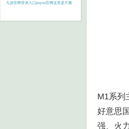
果-九游体育(Nine Game Sports)官方网
九游官网登录入口jiuyou官网这里是不雅
赏千岛湖全景的最好地点-九游体育(Nine
Gam
M1系列
好意思
强、火