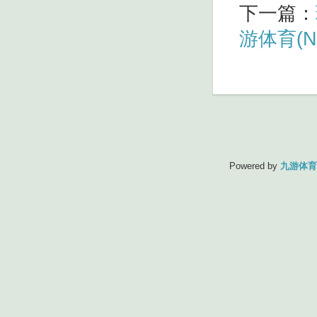
下一篇：
游体育(Ni
Powered by
九游体育(