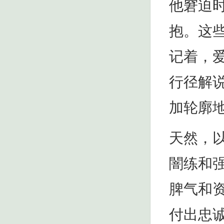
他窘迫
抱。这
记着，
行径解
加轮廓
天然，
闇练和
脾气和
付出忠