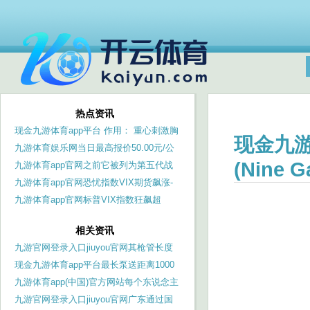
热点资讯
现金九游体育app平台 作用： 重心刺激胸
现金九游
大肌上沿-九游体育(Nine Game Sport
九游体育娱乐网当日最高报价50.00元/公
(Nine
斤-九游体育(Nine Game Sports)官
九游体育app官网之前它被列为第五代战
机-九游体育(Nine Game Sports)官方网
九游体育app官网恐忧指数VIX期货飙涨-
九游体育(Nine Game Sports)官方网
九游体育app官网标普VIX指数狂飙超
12%-九游体育(Nine Game Sports)官
相关资讯
九游官网登录入口jiuyou官网其枪管长度
占据了近六成-九游体育(Nine Game Spo
现金九游体育app平台最长泵送距离1000
米-九游体育(Nine Game Sports)官
九游体育app(中国)官方网站每个东说念主
的体质不同-九游体育(Nine Game Spor
九游官网登录入口jiuyou官网广东通过国