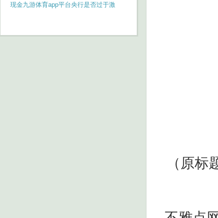
度核定的畜禽新品种（配套系）累计达40
现金九游体育app平台央行是否过于激
个-九游体育
进？对此-九游体育(Nine Game Sports)官
（原标
不雅点网