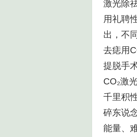
激光除
用礼聘
出，不
去痣用
提脱手
CO₂
千里积
碎东说
能量、难