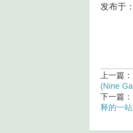
发布于
上一篇：
(Nine 
下一篇：
释的一站式