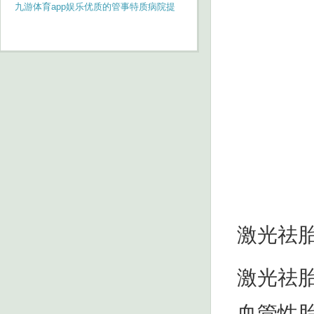
交价为9.74元/股-九游体育(Nine Game S
九游体育app娱乐优质的管事特质病院提
供从测评到康复解释的一站式管事-九游体
育(Nine G
激光祛
激光祛
血管性