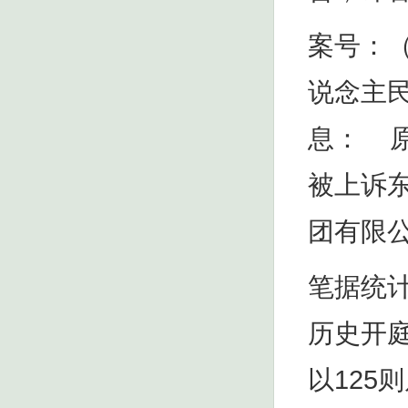
案号：（
说念主
息： 
被上诉
团有限公
笔据统
历史开庭
以125