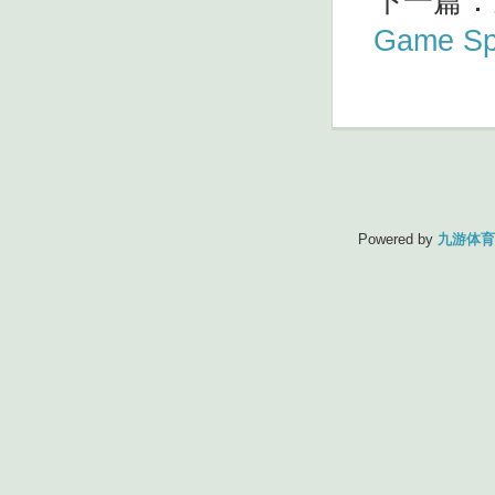
下一篇：
Game 
Powered by
九游体育(