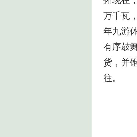
拓现在，
万千瓦，
年九游
有序鼓
货，并
往。