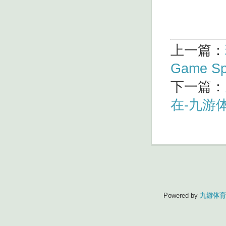
上一篇：
Game 
下一篇：
在-九游体
Powered by
九游体育(