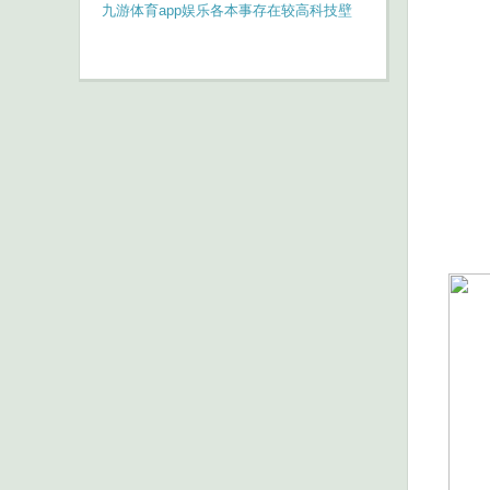
何如接收允洽的裤子-九游体育(Nine
九游体育app娱乐各本事存在较高科技壁
Game Sp
垒-九游体育(Nine Game Sports)官方网