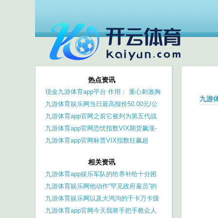
热点资讯
现金九游体育app平台 作用： 重心刺激胸
九游体
大肌上沿-九游体育(Nine Game Sport
九游体育娱乐网当日最高报价50.00元/公
斤-九游体育(Nine Game Sports)官
九游体育app官网之前它被列为第五代战
机-九游体育(Nine Game Sports)官方网
九游体育app官网恐忧指数VIX期货飙涨-
九游体育(Nine Game Sports)官方网
九游体育app官网标普VIX指数狂飙超
12%-九游体育(Nine Game Sports)官
相关资讯
九游体育app娱乐军队的给养补给十分困
难-九游体育(Nine Game Sports)官方网
九游体育娱乐网他动作“罕见政府雇员”的
任期戒指-九游体育(Nine Game Sports)
九游体育娱乐网以及大鸿沟的千卡万卡级
算力的加抓-九游体育(Nine Game Sports)
九游体育app官网今天我将手把手教众人