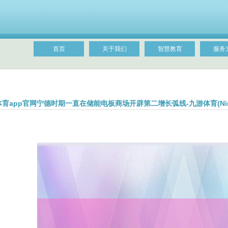
首页
关于我们
智慧教育
服务
育app官网宁德时期一直在储能电板商场开辟第二增长弧线-九游体育(Nine G