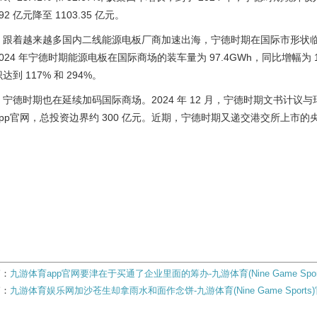
.92 亿元降至 1103.35 亿元。
跟着越来越多国内二线能源电板厂商加速出海，宁德时期在国际市形状临的竞争
024 年宁德时期能源电板在国际商场的装车量为 97.4GWh，同比增幅
达到 117% 和 294%。
宁德时期也在延续加码国际商场。2024 年 12 月，宁德时期文书计议与玛莎
app官网，总投资边界约 300 亿元。近期，宁德时期又递交港交所上市
。
篇：
九游体育app官网要津在于买通了企业里面的筹办-九游体育(Nine Game Spo
篇：
九游体育娱乐网加沙苍生却拿雨水和面作念饼-九游体育(Nine Game Sport