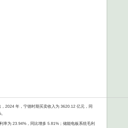
出，2024 年，宁德时期买卖收入为 3620.12 亿元，同
%。
为 23.94%，同比增多 5.81%；储能电板系统毛利