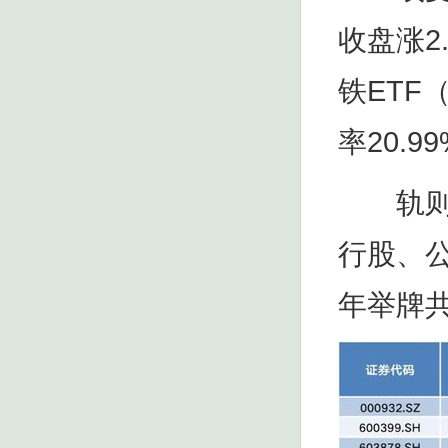
收盘涨2
铁ETF（
率20.9
轨则本
行股、公
年举牌共