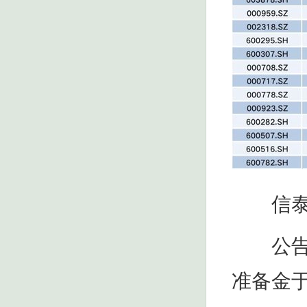
信泰东
公告露
准备金于