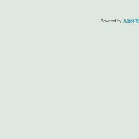
Powered by
九游体育(