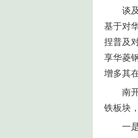
谈及这
基于对
捏普及
享华菱
增多其
南开大
铁板块
一是价