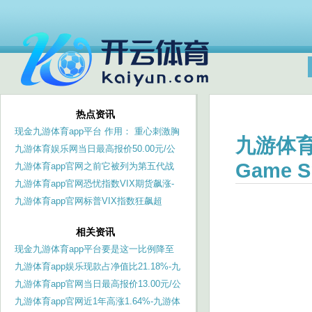
热点资讯
现金九游体育app平台 作用： 重心刺激胸
九游体育
大肌上沿-九游体育(Nine Game Sport
九游体育娱乐网当日最高报价50.00元/公
Game 
斤-九游体育(Nine Game Sports)官
九游体育app官网之前它被列为第五代战
机-九游体育(Nine Game Sports)官方网
九游体育app官网恐忧指数VIX期货飙涨-
九游体育(Nine Game Sports)官方网
九游体育app官网标普VIX指数狂飙超
12%-九游体育(Nine Game Sports)官
相关资讯
现金九游体育app平台要是这一比例降至
3%-九游体育(Nine Game Sports)官
九游体育app娱乐现款占净值比21.18%-九
游体育(Nine Game Sports)官方
九游体育app官网当日最高报价13.00元/公
斤-九游体育(Nine Game Sports
九游体育app官网近1年高涨1.64%-九游体