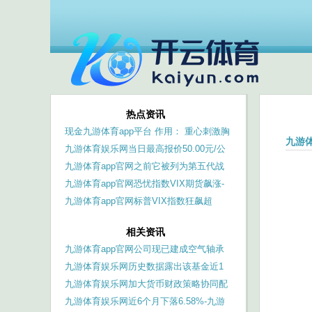
热点资讯
现金九游体育app平台 作用： 重心刺激胸
九游体
大肌上沿-九游体育(Nine Game Sport
九游体育娱乐网当日最高报价50.00元/公
斤-九游体育(Nine Game Sports)官
九游体育app官网之前它被列为第五代战
机-九游体育(Nine Game Sports)官方网
九游体育app官网恐忧指数VIX期货飙涨-
九游体育(Nine Game Sports)官方网
九游体育app官网标普VIX指数狂飙超
12%-九游体育(Nine Game Sports)官
相关资讯
九游体育app官网公司现已建成空气轴承
坐蓐线-九游体育(Nine Game Sports)官
九游体育娱乐网历史数据露出该基金近1
个月高潮0.02%-九游体育(Nine Game
九游体育娱乐网加大货币财政策略协同配
Spo
合-九游体育(Nine Game Sports)官方网站
九游体育娱乐网近6个月下落6.58%-九游