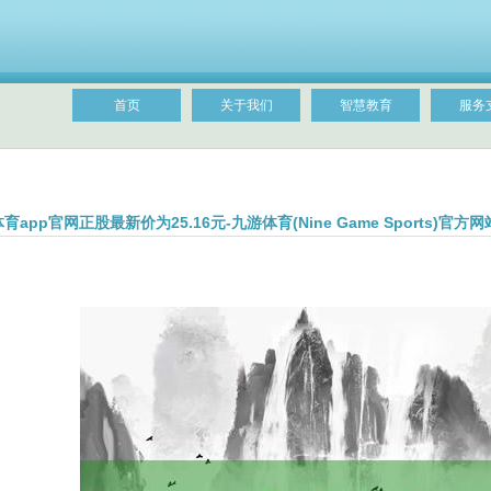
首页
关于我们
智慧教育
服务
育app官网正股最新价为25.16元-九游体育(Nine Game Sports)官方