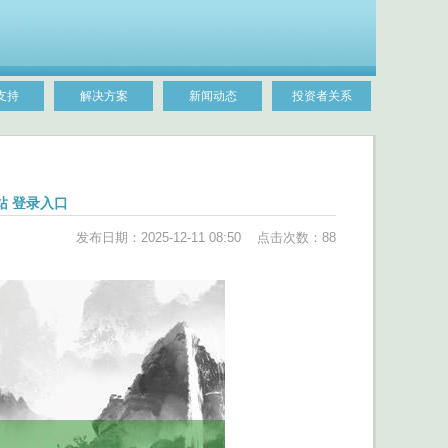
支持
解决方案
新闻动态
投资者关系
网站 登录入口
发布日期：2025-12-11 08:50 点击次数：88