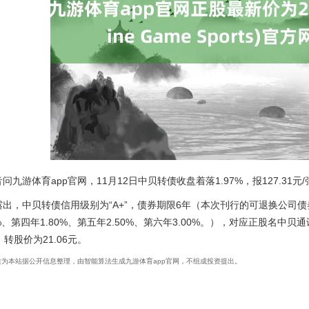
问九游体育app官网，11月12日中贝转债收盘着落1.97%，报127.31元
出，中贝转债信用级别为“A+”，债券期限6年（本次刊行的可退换公司债券
0%、第四年1.80%、第五年2.50%、第六年3.00%。），对应正股名中贝
，转股价为21.06元。
质为本站据公开信息整理，由智能算法生成九游体育app官网，不组成投资提出。